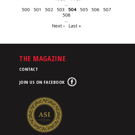
…
500
501
502
503
504
505
506
507
508
…
Next ›
Last »
THE MAGAZINE
CONTACT
JOIN US ON FACEBOOK