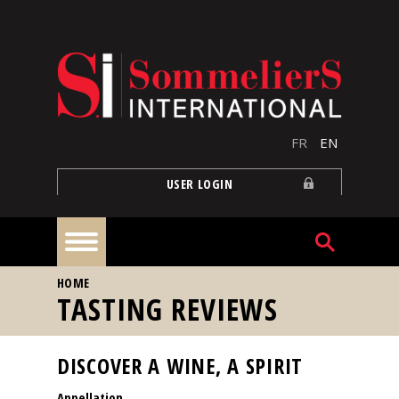
Skip to main content
FR
EN
USER LOGIN
YOU ARE HERE
HOME
Home
TASTING REVIEWS
Articles
DISCOVER A WINE, A SPIRIT
Appellation
Our