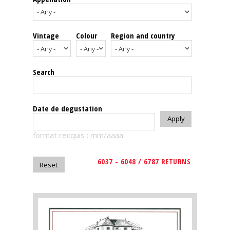
events
Vintage
Colour
Region and country
Spirits
Tasting
Search
reviews
The
Date de degustation
sommelleries
format recquis : mm/aaaa
The
magazine
6037 - 6048 / 6787 RETURNS
Download
Magazine