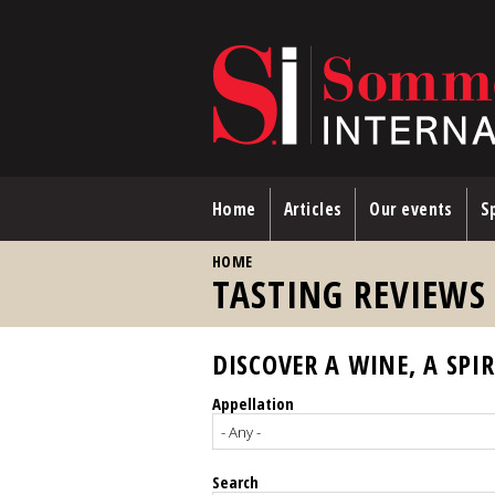
Skip to main content
Home
Articles
Our events
Sp
YOU ARE HERE
HOME
TASTING REVIEWS
DISCOVER A WINE, A SPIR
Appellation
Search