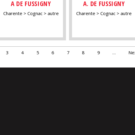
A DE FUSSIGNY
A. DE FUSSIGNY
Charente
Cognac
autre
Charente
Cognac
autre
3
4
5
6
7
8
9
…
Nex