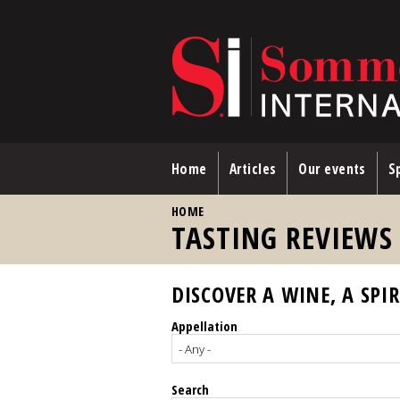
Skip to main content
Home
Articles
Our events
Sp
YOU ARE HERE
HOME
TASTING REVIEWS
DISCOVER A WINE, A SPIR
Appellation
Search