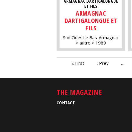
ARMAGNAC DARTIGALONGUE
ET FILS
ARMAGNAC
DARTIGALONGUE ET
FILS
Sud Ouest
Bas-Armagnac
autre
1989
PAGES
« First
‹ Prev
…
THE MAGAZINE
CONTACT