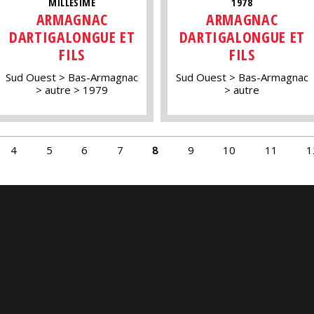
MILLÉSIME
1978
ARMAGNAC
ARMAGNAC
DARTIGALONGUE ET
DARTIGALONGUE ET
FILS
FILS
Sud Ouest
Bas-Armagnac
Sud Ouest
Bas-Armagnac
autre
1979
autre
4
5
6
7
8
9
10
11
1