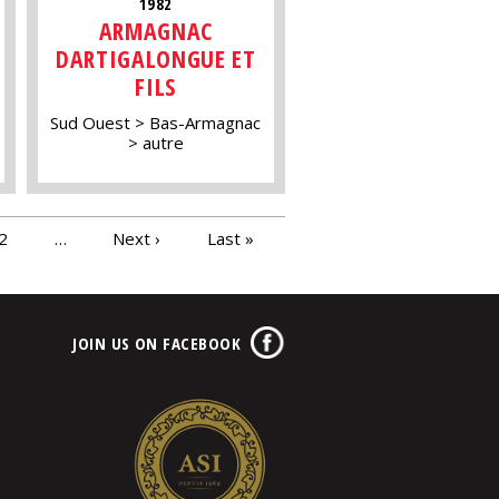
1982
ARMAGNAC
DARTIGALONGUE ET
FILS
Sud Ouest
Bas-Armagnac
autre
2
…
Next ›
Last »
JOIN US ON FACEBOOK