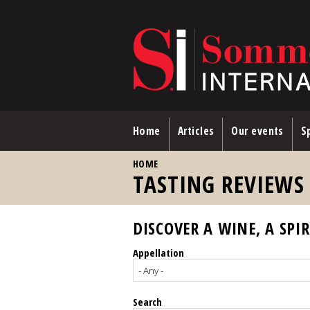
Skip to main content
Home
Articles
Our events
Sp
YOU ARE HERE
HOME
TASTING REVIEWS
DISCOVER A WINE, A SPIR
Appellation
Search