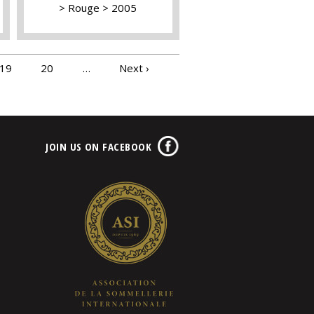
Rouge
2005
19
20
…
Next ›
JOIN US ON FACEBOOK