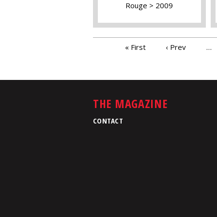
Rouge
2009
PAGES
« First
‹ Prev
…
THE MAGAZINE
CONTACT