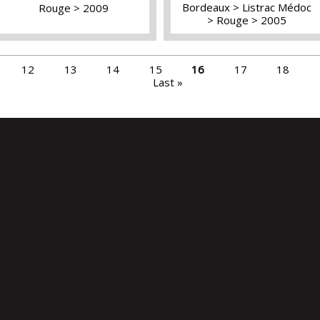
Bordeaux
Listrac Médoc
Rouge
2009
Rouge
2005
12
13
14
15
16
17
18
Last »