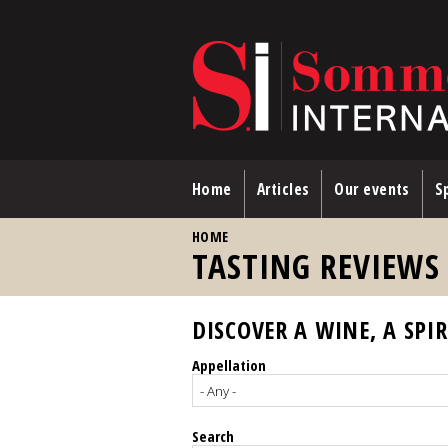
Skip to main content
Home
Articles
Our events
Sp
YOU ARE HERE
HOME
TASTING REVIEWS
DISCOVER A WINE, A SPIR
Appellation
Search