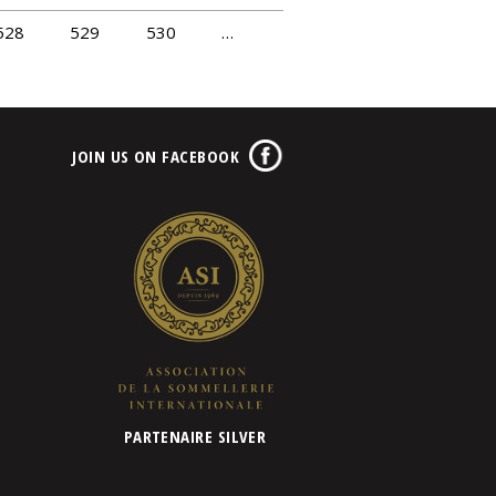
528
529
530
…
JOIN US ON FACEBOOK
PARTENAIRE SILVER