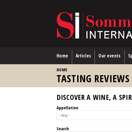
Skip to main content
Home
Articles
Our events
Sp
YOU ARE HERE
HOME
TASTING REVIEWS
DISCOVER A WINE, A SPIR
Appellation
Search