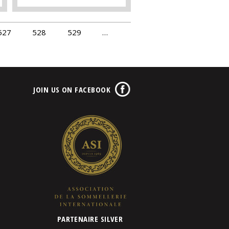
527
528
529
…
JOIN US ON FACEBOOK
PARTENAIRE SILVER