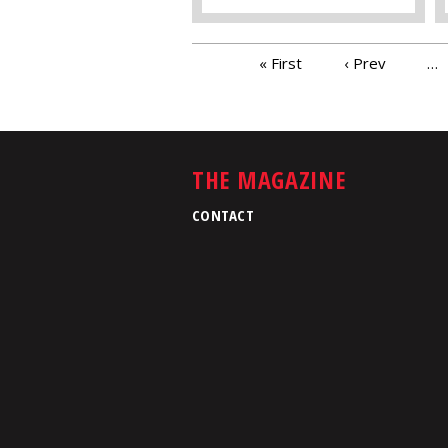
PAGES
« First
‹ Prev
…
THE MAGAZINE
CONTACT