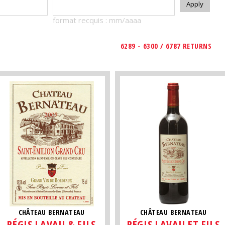
format recquis : mm/aaaa
6289 - 6300 / 6787 RETURNS
CHÂTEAU BERNATEAU
CHÂTEAU BERNATEAU
RÉGIS LAVAU & FILS
RÉGIS LAVAU ET FILS