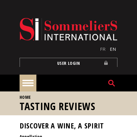
Skip to main content
FR
EN
USER LOGIN
YOU ARE HERE
HOME
Home
TASTING REVIEWS
Articles
DISCOVER A WINE, A SPIRIT
Appellation
Our