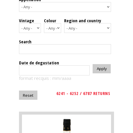
events
Vintage
Colour
Region and country
Spirits
Tasting
Search
reviews
The
Date de degustation
sommelleries
format recquis : mm/aaaa
The
magazine
6241 - 6252 / 6787 RETURNS
Download
Magazine