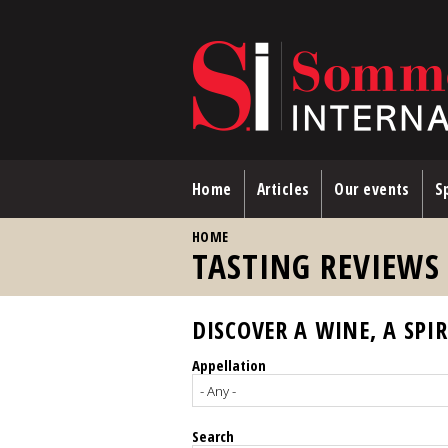
Skip to main content
Home
Articles
Our events
Sp
YOU ARE HERE
HOME
TASTING REVIEWS
DISCOVER A WINE, A SPIR
Appellation
Search