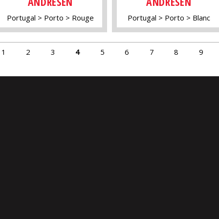
ANDRESEN
ANDRESEN
Portugal
Porto
Rouge
Portugal
Porto
Blanc
1
2
3
4
5
6
7
8
9