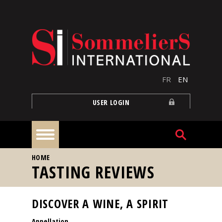
Skip to main content
FR
EN
USER LOGIN
YOU ARE HERE
HOME
Home
TASTING REVIEWS
Articles
DISCOVER A WINE, A SPIRIT
Appellation
Our