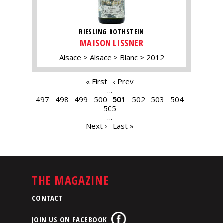
RIESLING ROTHSTEIN
MAISON LISSNER
Alsace
Alsace
Blanc
2012
PAGES
« First
‹ Prev
…
497
498
499
500
501
502
503
504
505
…
Next ›
Last »
THE MAGAZINE
CONTACT
JOIN US ON FACEBOOK