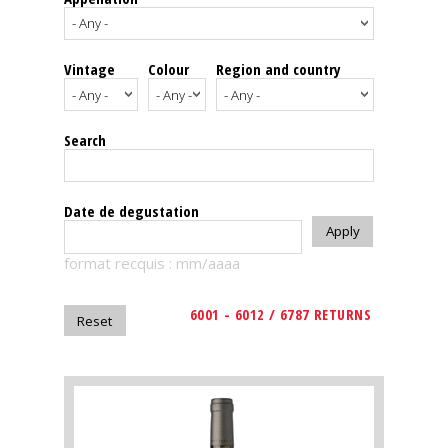
events
Vintage
Colour
Region and country
Spirits
Tasting
Search
reviews
The
Date de degustation
sommelleries
format recquis : mm/aaaa
The
magazine
6001 - 6012 / 6787 RETURNS
Download
Magazine