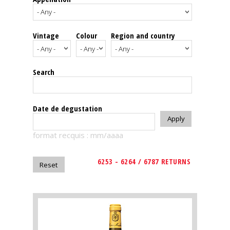
events
Vintage
Colour
Region and country
Spirits
Tasting
Search
reviews
The
Date de degustation
sommelleries
format recquis : mm/aaaa
The
magazine
6253 - 6264 / 6787 RETURNS
Download
Magazine