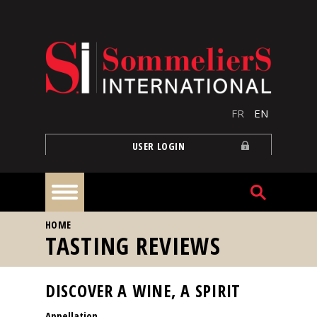
Skip to main content
FR
EN
USER LOGIN
YOU ARE HERE
HOME
Home
TASTING REVIEWS
Articles
DISCOVER A WINE, A SPIRIT
Appellation
Our