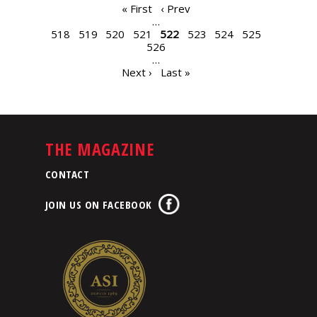
PAGES
« First
‹ Prev
…
518
519
520
521
522
523
524
525
526
…
Next ›
Last »
THE MAGAZINE
CONTACT
JOIN US ON FACEBOOK