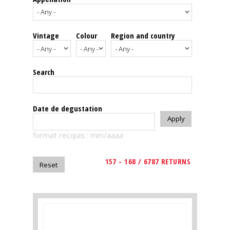
events
Vintage
Colour
Region and country
Spirits
Tasting
Search
reviews
The
Date de degustation
sommelleries
format recquis : mm/aaaa
The
magazine
157 - 168 / 6787 RETURNS
Download
Magazine