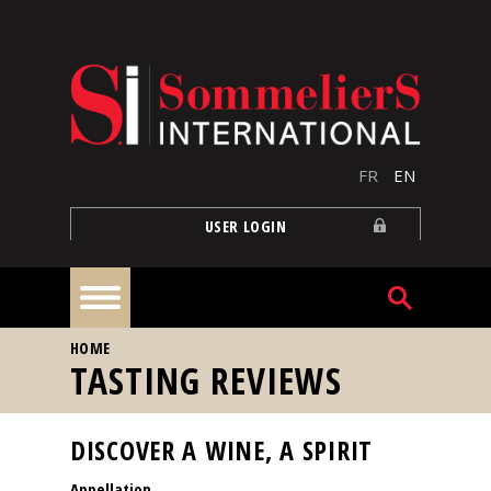
Skip to main content
FR
EN
USER LOGIN
YOU ARE HERE
HOME
Home
TASTING REVIEWS
Articles
DISCOVER A WINE, A SPIRIT
Appellation
Our