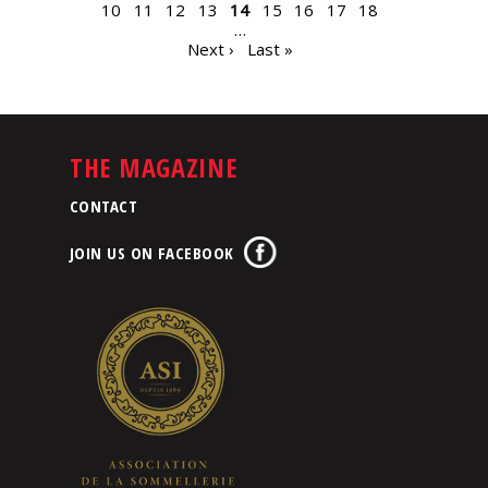
10
11
12
13
14
15
16
17
18
…
Next ›
Last »
THE MAGAZINE
CONTACT
JOIN US ON FACEBOOK