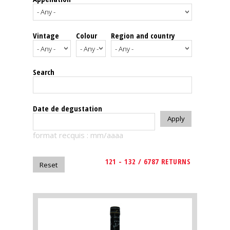
events
Vintage
Colour
Region and country
Spirits
Tasting
Search
reviews
The
Date de degustation
sommelleries
format recquis : mm/aaaa
The
magazine
121 - 132 / 6787 RETURNS
Download
Magazine