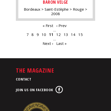
BARON VELGE
Bordeaux
Saint-Estèphe
Rouge
2008
PAGES
« First
‹ Prev
…
7
8
9
10
11
12
13
14
15
…
Next ›
Last »
THE MAGAZINE
CONTACT
JOIN US ON FACEBOOK