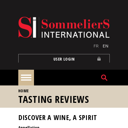
Skip to main content
FR
EN
USER LOGIN
YOU ARE HERE
HOME
Home
TASTING REVIEWS
Articles
DISCOVER A WINE, A SPIRIT
Appellation
Our