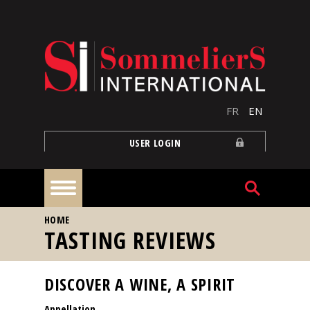
Skip to main content
FR
EN
USER LOGIN
YOU ARE HERE
HOME
Home
TASTING REVIEWS
Articles
DISCOVER A WINE, A SPIRIT
Appellation
Our