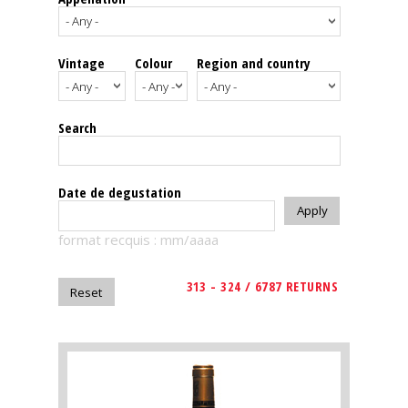
events
Vintage
Colour
Region and country
Spirits
Tasting
Search
reviews
The
Date de degustation
sommelleries
format recquis : mm/aaaa
The
magazine
313 - 324 / 6787 RETURNS
Download
Magazine