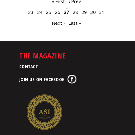
PAGES
« First
‹ Prev
…
23
24
25
26
27
28
29
30
31
…
Next ›
Last »
THE MAGAZINE
CONTACT
JOIN US ON FACEBOOK