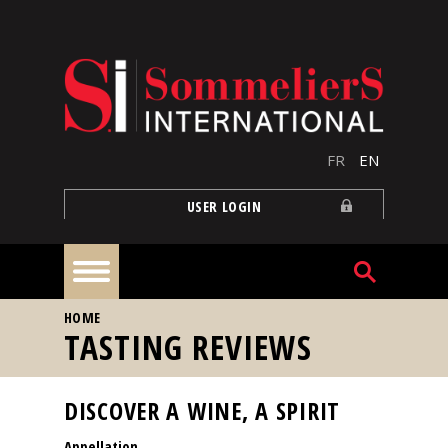
Skip to main content
FR
EN
USER LOGIN
YOU ARE HERE
HOME
Home
TASTING REVIEWS
Articles
DISCOVER A WINE, A SPIRIT
Appellation
Our