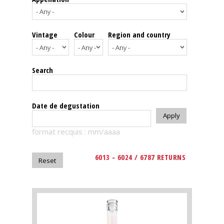
events
Vintage
Colour
Region and country
Spirits
Tasting
Search
reviews
The
Date de degustation
sommelleries
format recquis : mm/aaaa
The
magazine
6013 - 6024 / 6787 RETURNS
Download
Magazine