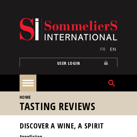
Skip to main content
FR
EN
USER LOGIN
YOU ARE HERE
HOME
Home
TASTING REVIEWS
Articles
DISCOVER A WINE, A SPIRIT
Appellation
Our