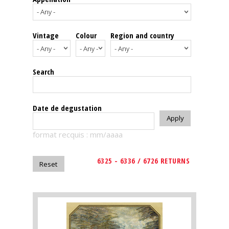
events
Vintage
Colour
Region and country
Spirits
Tasting
Search
reviews
The
Date de degustation
sommelleries
format recquis : mm/aaaa
The
magazine
6325 - 6336 / 6726 RETURNS
Download
Magazine