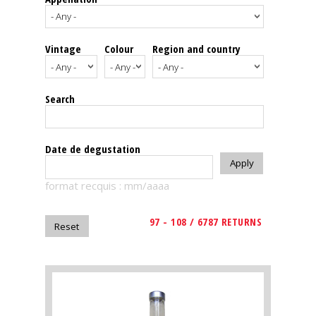
events
Vintage
Colour
Region and country
Spirits
Tasting
Search
reviews
The
Date de degustation
sommelleries
format recquis : mm/aaaa
The
magazine
97 - 108 / 6787 RETURNS
Download
Magazine