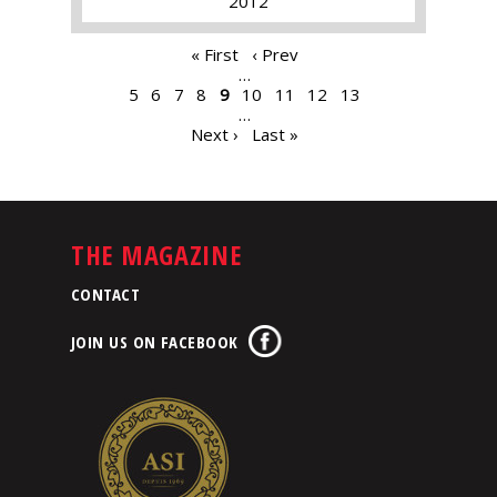
2012
PAGES
« First
‹ Prev
…
5
6
7
8
9
10
11
12
13
…
Next ›
Last »
THE MAGAZINE
CONTACT
JOIN US ON FACEBOOK