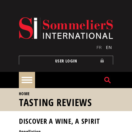
Skip to main content
FR
EN
USER LOGIN
YOU ARE HERE
HOME
Home
TASTING REVIEWS
Articles
DISCOVER A WINE, A SPIRIT
Appellation
Our