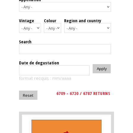
events
Vintage
Colour
Region and country
Spirits
Tasting
Search
reviews
The
Date de degustation
sommelleries
format recquis : mm/aaaa
The
magazine
6709 - 6720 / 6787 RETURNS
Download
Magazine