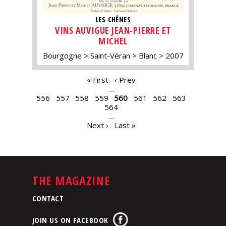
LES CHÊNES
VINS AUVIGUE JEAN-PIERRE ET
MICHEL
Bourgogne
Saint-Véran
Blanc
2007
PAGES
« First
‹ Prev
…
556
557
558
559
560
561
562
563
564
…
Next ›
Last »
THE MAGAZINE
CONTACT
JOIN US ON FACEBOOK