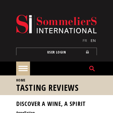
Skip to main content
FR
EN
USER LOGIN
YOU ARE HERE
HOME
Home
TASTING REVIEWS
Articles
DISCOVER A WINE, A SPIRIT
Appellation
Our