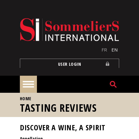
Skip to main content
FR
EN
USER LOGIN
YOU ARE HERE
HOME
Home
TASTING REVIEWS
Articles
DISCOVER A WINE, A SPIRIT
Appellation
Our