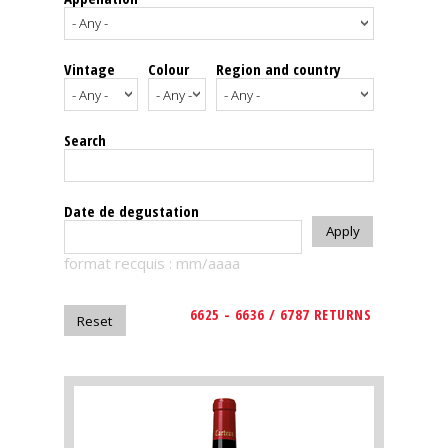
events
Vintage
Colour
Region and country
Spirits
Tasting
Search
reviews
The
Date de degustation
sommelleries
format recquis : mm/aaaa
The
magazine
6625 - 6636 / 6787 RETURNS
Download
Magazine