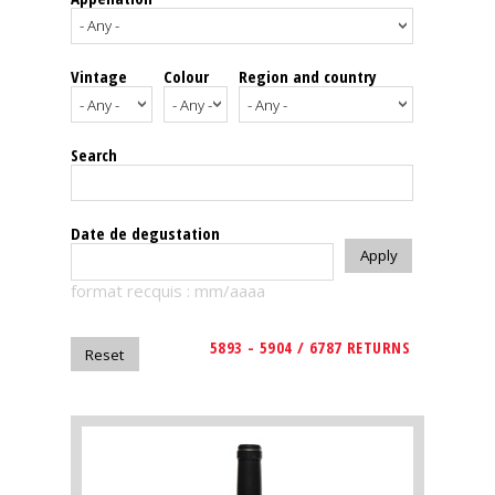
events
Vintage
Colour
Region and country
Spirits
Tasting
Search
reviews
The
Date de degustation
sommelleries
format recquis : mm/aaaa
The
magazine
5893 - 5904 / 6787 RETURNS
Download
Magazine