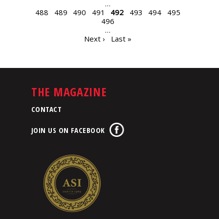
…
488
489
490
491
492
493
494
495
496
…
Next ›
Last »
THE MAGAZINE
CONTACT
JOIN US ON FACEBOOK