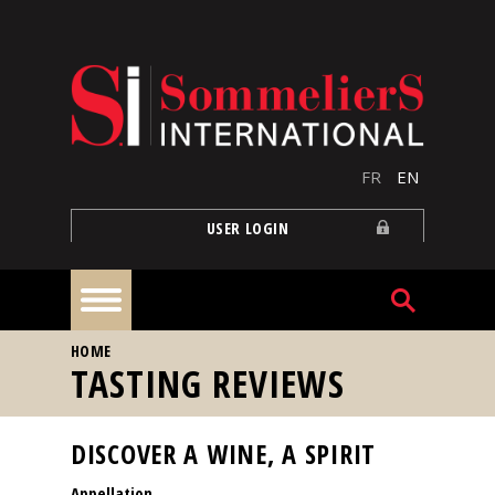
Skip to main content
FR
EN
USER LOGIN
YOU ARE HERE
HOME
Home
TASTING REVIEWS
Articles
DISCOVER A WINE, A SPIRIT
Appellation
Our