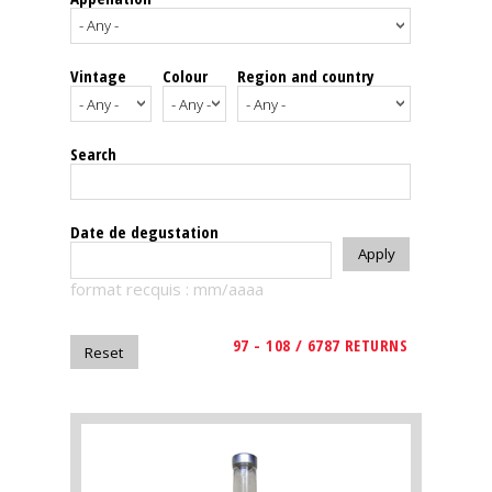
events
Vintage
Colour
Region and country
Spirits
Tasting
Search
reviews
The
Date de degustation
sommelleries
format recquis : mm/aaaa
The
magazine
97 - 108 / 6787 RETURNS
Download
Magazine