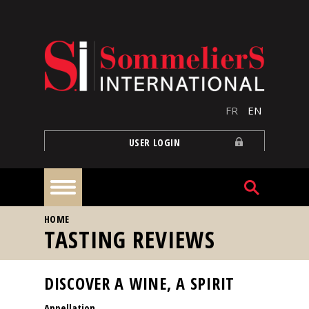
Skip to main content
FR
EN
USER LOGIN
YOU ARE HERE
HOME
Home
TASTING REVIEWS
Articles
DISCOVER A WINE, A SPIRIT
Appellation
Our