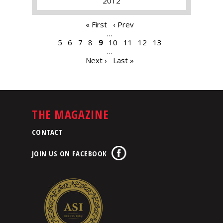
2012
PAGES
« First
‹ Prev
…
5
6
7
8
9
10
11
12
13
…
Next ›
Last »
THE MAGAZINE
CONTACT
JOIN US ON FACEBOOK