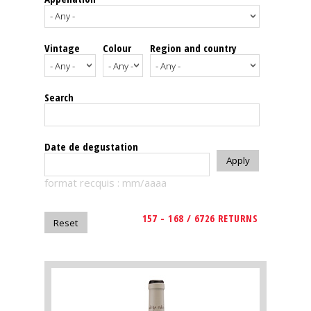
events
Vintage
Colour
Region and country
Spirits
Tasting
Search
reviews
The
Date de degustation
sommelleries
format recquis : mm/aaaa
The
magazine
157 - 168 / 6726 RETURNS
Download
Magazine