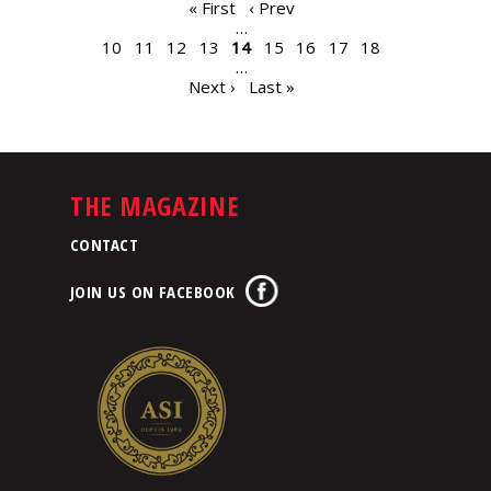
PAGES
« First
‹ Prev
…
10
11
12
13
14
15
16
17
18
…
Next ›
Last »
THE MAGAZINE
CONTACT
JOIN US ON FACEBOOK