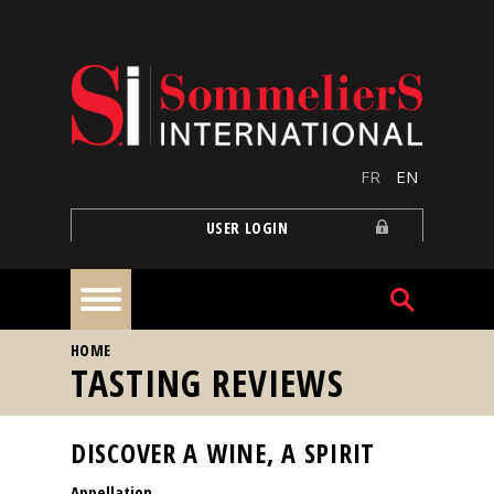
Skip to main content
FR
EN
USER LOGIN
YOU ARE HERE
HOME
Home
TASTING REVIEWS
Articles
DISCOVER A WINE, A SPIRIT
Appellation
Our