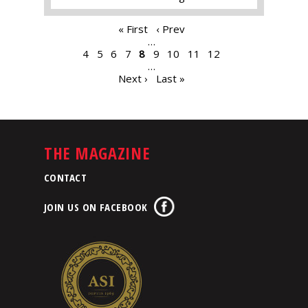
PAGES
« First
‹ Prev
…
4
5
6
7
8
9
10
11
12
…
Next ›
Last »
THE MAGAZINE
CONTACT
JOIN US ON FACEBOOK