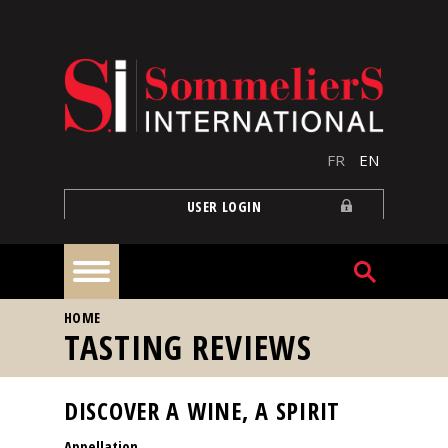
Skip to main content
FR
EN
USER LOGIN
YOU ARE HERE
HOME
Home
TASTING REVIEWS
Articles
DISCOVER A WINE, A SPIRIT
Appellation
Our