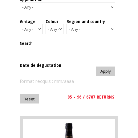
events
Vintage
Colour
Region and country
Spirits
Tasting
Search
reviews
The
Date de degustation
sommelleries
format recquis : mm/aaaa
The
magazine
85 - 96 / 6787 RETURNS
Download
Magazine