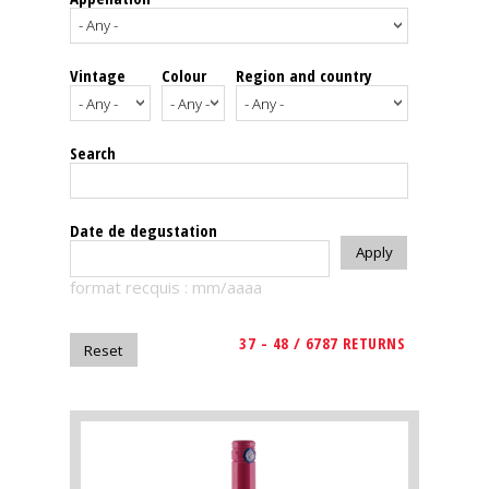
events
Vintage
Colour
Region and country
Spirits
Tasting
Search
reviews
The
Date de degustation
sommelleries
format recquis : mm/aaaa
The
magazine
37 - 48 / 6787 RETURNS
Download
Magazine