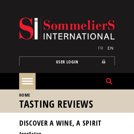
Skip to main content
FR
EN
USER LOGIN
YOU ARE HERE
HOME
Home
TASTING REVIEWS
Articles
DISCOVER A WINE, A SPIRIT
Appellation
Our