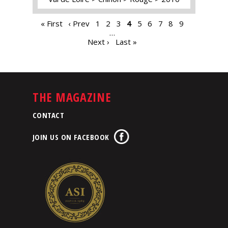
PAGES
« First
‹ Prev
1
2
3
4
5
6
7
8
9
…
Next ›
Last »
THE MAGAZINE
CONTACT
JOIN US ON FACEBOOK