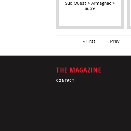
Sud Ouest
Armagnac
autre
PAGES
« First
‹ Prev
THE MAGAZINE
CONTACT