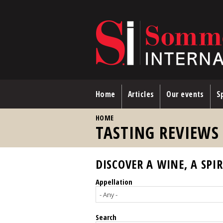
Skip to main content
Home
Articles
Our events
Sp
YOU ARE HERE
HOME
TASTING REVIEWS
DISCOVER A WINE, A SPIR
Appellation
Search