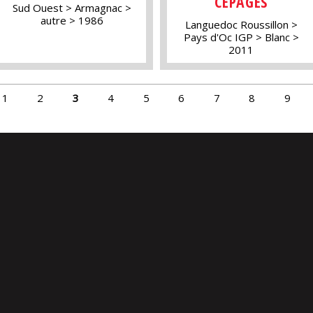
CÉPAGES
Sud Ouest
Armagnac
autre
1986
Languedoc Roussillon
Pays d'Oc IGP
Blanc
2011
1
2
3
4
5
6
7
8
9