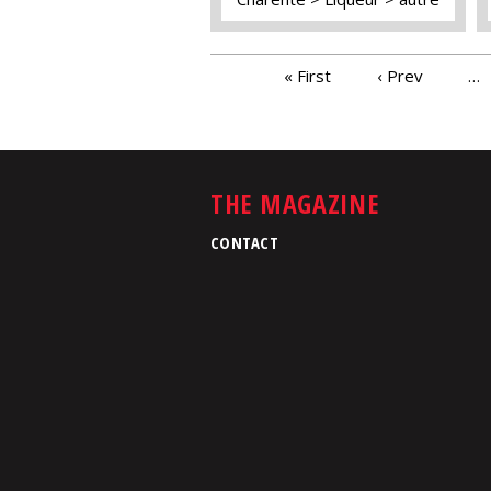
PAGES
« First
‹ Prev
…
THE MAGAZINE
CONTACT