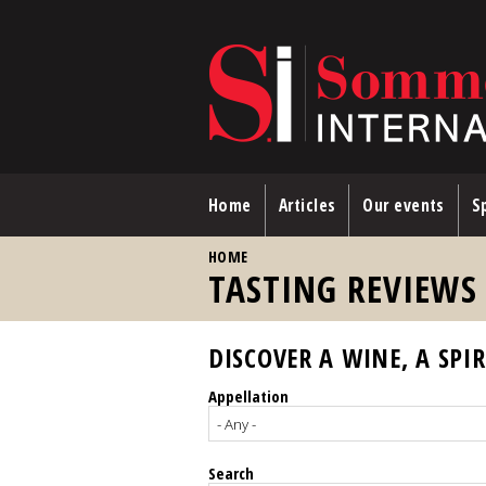
Skip to main content
Home
Articles
Our events
Sp
YOU ARE HERE
HOME
TASTING REVIEWS
DISCOVER A WINE, A SPIR
Appellation
Search