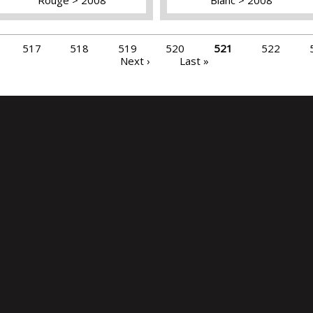
517
518
519
520
521
522
Next ›
Last »