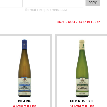
format recquis : mm/aaaa
6673 - 6684 / 6787 RETURNS
RIESLING
KLEVENER-PINOT
VIGNOBLES
VIGNOBLES