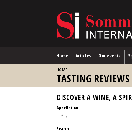
Skip to main content
Home
Articles
Our events
Sp
YOU ARE HERE
HOME
TASTING REVIEWS
DISCOVER A WINE, A SPIR
Appellation
Search