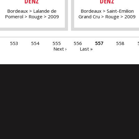
DENZ
DENZ
Bordeaux
Lalande de
Bordeaux
Saint-Emilion
Pomerol
Rouge
2009
Grand Cru
Rouge
2009
553
554
555
556
557
558
Next ›
Last »