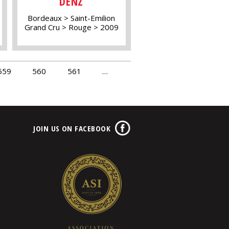
DENZ
Bordeaux
Saint-Emilion
Grand Cru
Rouge
2009
559
560
561
…
JOIN US ON FACEBOOK