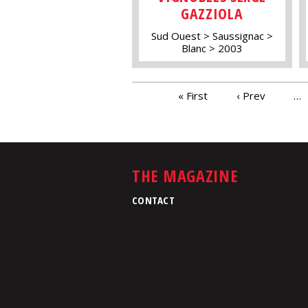
GAZZIOLA
Sud Ouest
Saussignac
Blanc
2003
PAGES
« First
‹ Prev
…
THE MAGAZINE
CONTACT