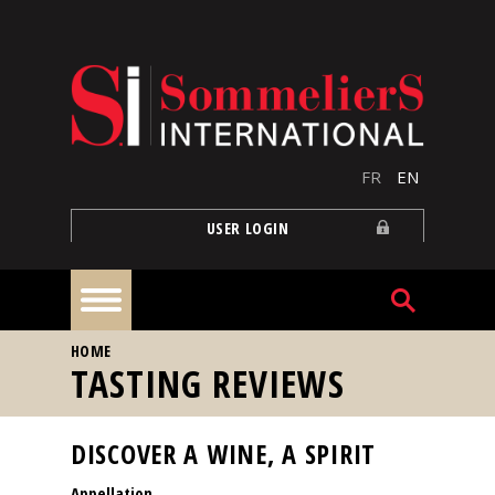
Skip to main content
FR
EN
USER LOGIN
YOU ARE HERE
HOME
Home
TASTING REVIEWS
Articles
DISCOVER A WINE, A SPIRIT
Appellation
Our