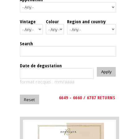
events
Vintage
Colour
Region and country
Spirits
Tasting
Search
reviews
The
Date de degustation
sommelleries
format recquis : mm/aaaa
The
magazine
6649 - 6660 / 6787 RETURNS
Download
Magazine