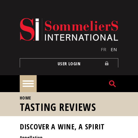
Skip to main content
FR
EN
USER LOGIN
YOU ARE HERE
HOME
Home
TASTING REVIEWS
Articles
DISCOVER A WINE, A SPIRIT
Appellation
Our