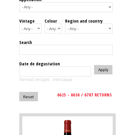
events
Vintage
Colour
Region and country
Spirits
Tasting
Search
reviews
The
Date de degustation
sommelleries
format recquis : mm/aaaa
The
magazine
6625 - 6636 / 6787 RETURNS
Download
Magazine