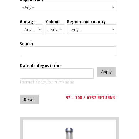
events
Vintage
Colour
Region and country
Spirits
Tasting
Search
reviews
The
Date de degustation
sommelleries
format recquis : mm/aaaa
The
magazine
97 - 108 / 6787 RETURNS
Download
Magazine