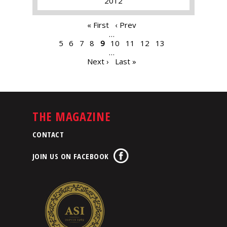
2012
PAGES
« First
‹ Prev
…
5
6
7
8
9
10
11
12
13
…
Next ›
Last »
THE MAGAZINE
CONTACT
JOIN US ON FACEBOOK