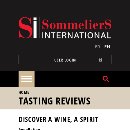
Skip to main content
FR
EN
USER LOGIN
YOU ARE HERE
HOME
Home
TASTING REVIEWS
Articles
DISCOVER A WINE, A SPIRIT
Appellation
Our