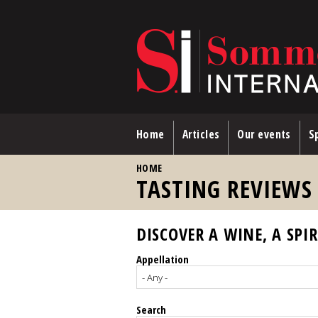
Skip to main content
Home
Articles
Our events
Sp
YOU ARE HERE
HOME
TASTING REVIEWS
DISCOVER A WINE, A SPIR
Appellation
Search