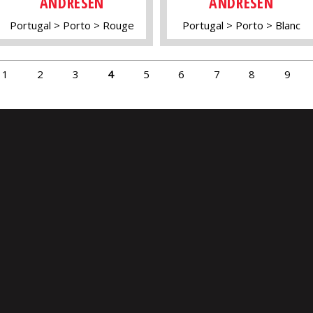
ANDRESEN
ANDRESEN
Portugal
Porto
Rouge
Portugal
Porto
Blanc
1
2
3
4
5
6
7
8
9