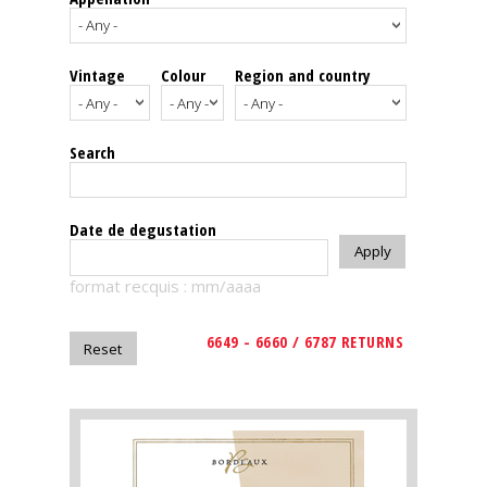
events
Vintage
Colour
Region and country
Spirits
Tasting
Search
reviews
The
Date de degustation
sommelleries
format recquis : mm/aaaa
The
magazine
6649 - 6660 / 6787 RETURNS
Download
Magazine