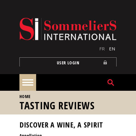
Skip to main content
FR
EN
USER LOGIN
YOU ARE HERE
HOME
Home
TASTING REVIEWS
Articles
DISCOVER A WINE, A SPIRIT
Appellation
Our