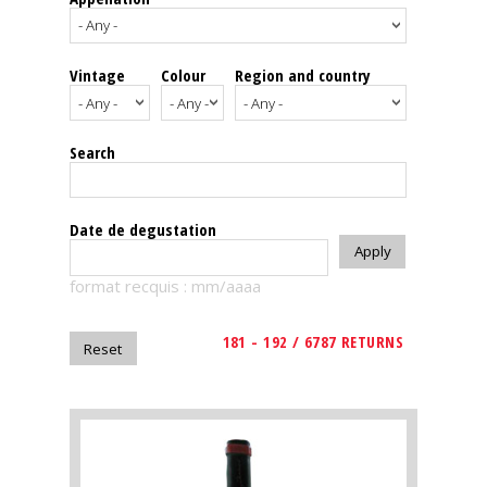
events
Vintage
Colour
Region and country
Spirits
Tasting
Search
reviews
The
Date de degustation
sommelleries
format recquis : mm/aaaa
The
magazine
181 - 192 / 6787 RETURNS
Download
Magazine