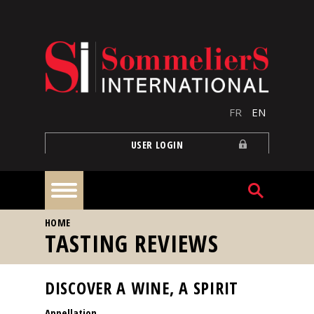
Skip to main content
FR
EN
USER LOGIN
YOU ARE HERE
HOME
Home
TASTING REVIEWS
Articles
DISCOVER A WINE, A SPIRIT
Appellation
Our