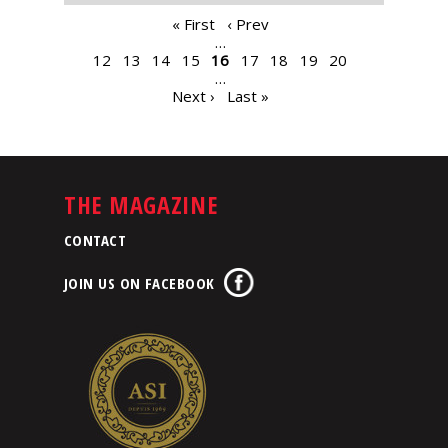
PAGES
« First
‹ Prev
…
12
13
14
15
16
17
18
19
20
…
Next ›
Last »
THE MAGAZINE
CONTACT
JOIN US ON FACEBOOK