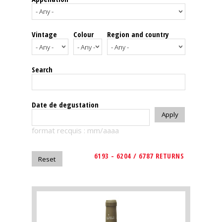
events
Vintage
Colour
Region and country
Spirits
Tasting
Search
reviews
The
Date de degustation
sommelleries
format recquis : mm/aaaa
The
magazine
6193 - 6204 / 6787 RETURNS
Download
Magazine