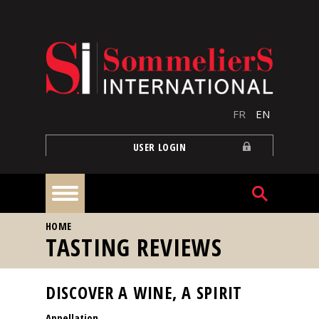
Skip to main content
FR
EN
USER LOGIN
YOU ARE HERE
HOME
Home
TASTING REVIEWS
Articles
DISCOVER A WINE, A SPIRIT
Appellation
Our