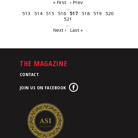
PAGES
« First
‹ Prev
…
513
514
515
516
517
518
519
520
521
…
Next ›
Last »
THE MAGAZINE
CONTACT
JOIN US ON FACEBOOK