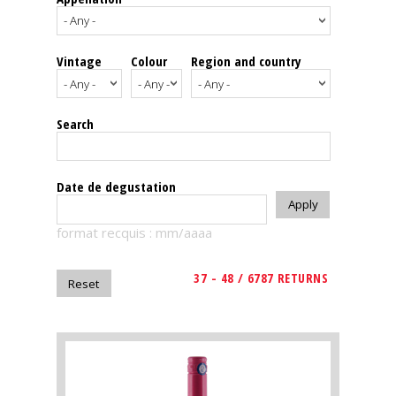
events
Vintage
Colour
Region and country
Spirits
Tasting
Search
reviews
The
Date de degustation
sommelleries
format recquis : mm/aaaa
The
magazine
37 - 48 / 6787 RETURNS
Download
Magazine