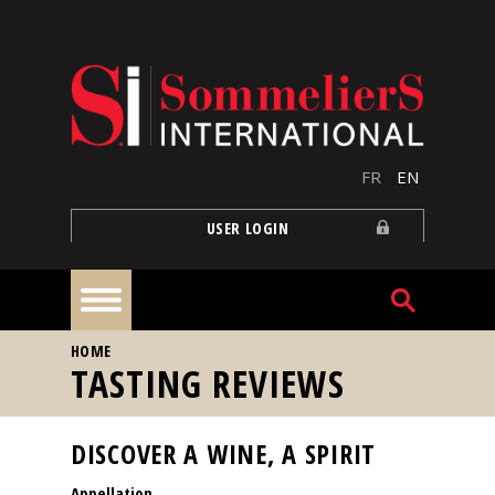
Skip to main content
FR
EN
USER LOGIN
YOU ARE HERE
HOME
Home
TASTING REVIEWS
Articles
DISCOVER A WINE, A SPIRIT
Appellation
Our