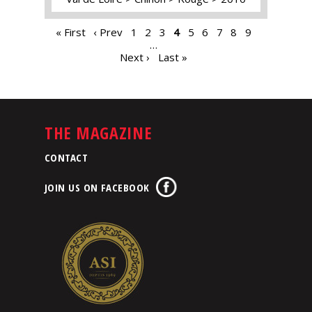
PAGES
« First
‹ Prev
1
2
3
4
5
6
7
8
9
…
Next ›
Last »
THE MAGAZINE
CONTACT
JOIN US ON FACEBOOK