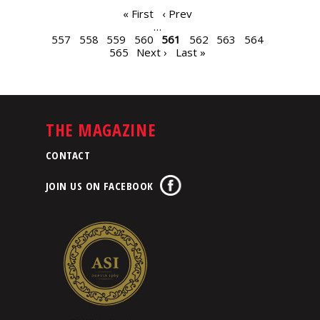
PAGES
« First
‹ Prev
…
557
558
559
560
561
562
563
564
565
Next ›
Last »
THE MAGAZINE
CONTACT
JOIN US ON FACEBOOK