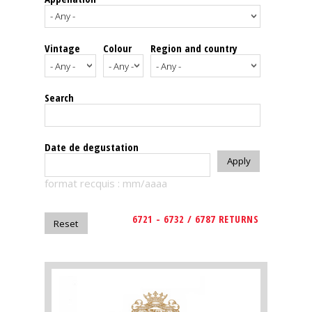
events
Vintage
Colour
Region and country
Spirits
Tasting
Search
reviews
The
Date de degustation
sommelleries
format recquis : mm/aaaa
The
magazine
6721 - 6732 / 6787 RETURNS
Download
Magazine