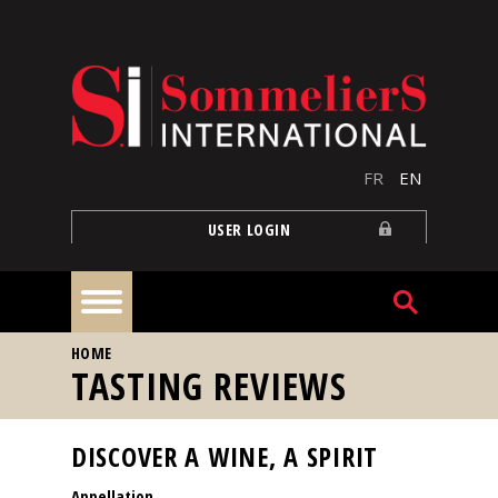
Skip to main content
FR
EN
USER LOGIN
YOU ARE HERE
HOME
Home
TASTING REVIEWS
Articles
DISCOVER A WINE, A SPIRIT
Appellation
Our