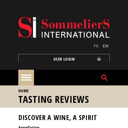
Skip to main content
FR
EN
USER LOGIN
YOU ARE HERE
HOME
Home
TASTING REVIEWS
Articles
DISCOVER A WINE, A SPIRIT
Appellation
Our