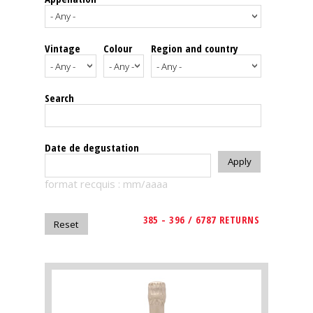
events
Vintage
Colour
Region and country
Spirits
Tasting
Search
reviews
The
Date de degustation
sommelleries
format recquis : mm/aaaa
The
magazine
385 - 396 / 6787 RETURNS
Download
Magazine