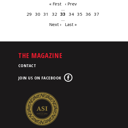
PAGES
« First
‹ Prev
…
29
30
31
32
33
34
35
36
37
…
Next ›
Last »
THE MAGAZINE
CONTACT
JOIN US ON FACEBOOK