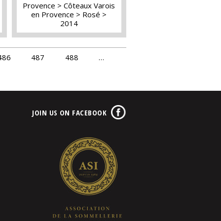
Provence
Côteaux Varois
en Provence
Rosé
2014
486
487
488
…
JOIN US ON FACEBOOK