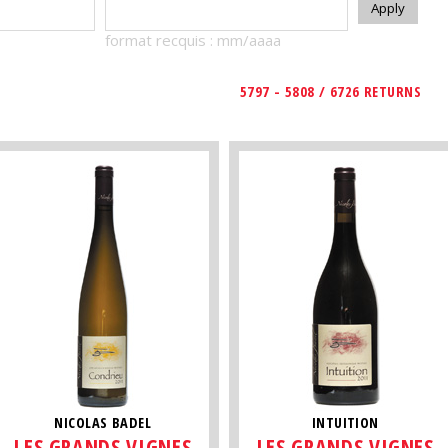
format recquis : mm/aaaa
5797 - 5808 / 6726 RETURNS
NICOLAS BADEL
INTUITION
LES GRANDS VIGNES
LES GRANDS VIGNES