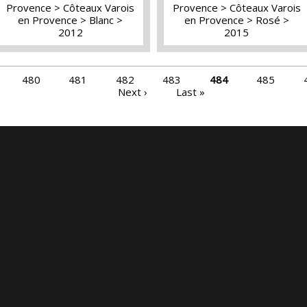
Provence
Côteaux Varois
Provence
Côteaux Varois
en Provence
Blanc
en Provence
Rosé
2012
2015
480
481
482
483
484
485
Next ›
Last »