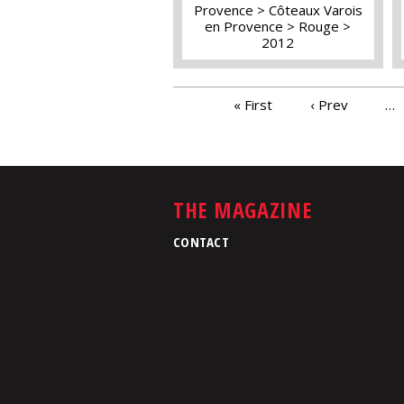
Provence
Côteaux Varois
en Provence
Rouge
2012
PAGES
« First
‹ Prev
…
THE MAGAZINE
CONTACT