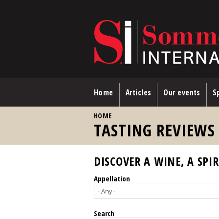
Skip to main content
Home
Articles
Our events
Sp
YOU ARE HERE
HOME
TASTING REVIEWS
DISCOVER A WINE, A SPIR
Appellation
Search