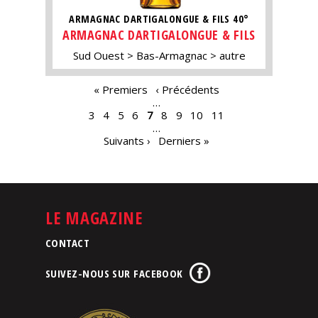
ARMAGNAC DARTIGALONGUE & FILS 40°
ARMAGNAC DARTIGALONGUE & FILS
Sud Ouest
Bas-Armagnac
autre
PAGES
« Premiers
‹ Précédents
…
3
4
5
6
7
8
9
10
11
…
Suivants ›
Derniers »
LE MAGAZINE
CONTACT
SUIVEZ-NOUS SUR FACEBOOK