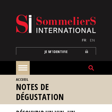
Aller au contenu principal
FR
EN
JE M'IDENTIFIE
VOUS ÊTES ICI
ACCUEIL
À
NOTES DE
la
une
DÉGUSTATION
Reportages