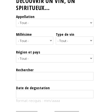
DÉCOUVRIR UN VIN, UN
SPIRITUEUX...
Nos
événements
Appellation
Spiritueux
Millésime
Type de vin
Notes
de
dégustation
Région et pays
Sommelleries
Rechercher
Le
magazine
Date de degustation
Télécharger
format recquis : mm/aaaa
la
Revue