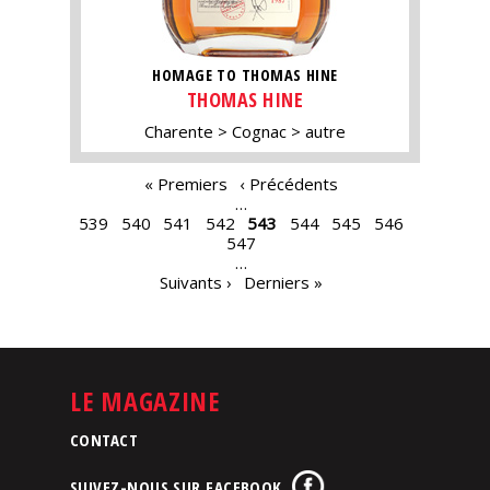
HOMAGE TO THOMAS HINE
THOMAS HINE
Charente
Cognac
autre
PAGES
« Premiers
‹ Précédents
…
539
540
541
542
543
544
545
546
547
…
Suivants ›
Derniers »
LE MAGAZINE
CONTACT
SUIVEZ-NOUS SUR FACEBOOK