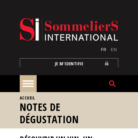
Aller au contenu principal
FR
EN
JE M'IDENTIFIE
VOUS ÊTES ICI
ACCUEIL
À
NOTES DE
la
une
DÉGUSTATION
Reportages