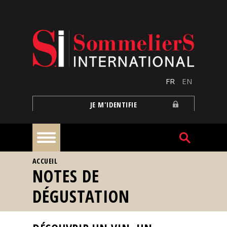
Aller au contenu principal
FR
EN
JE M'IDENTIFIE
VOUS ÊTES ICI
ACCUEIL
À
NOTES DE
la
une
DÉGUSTATION
Reportages