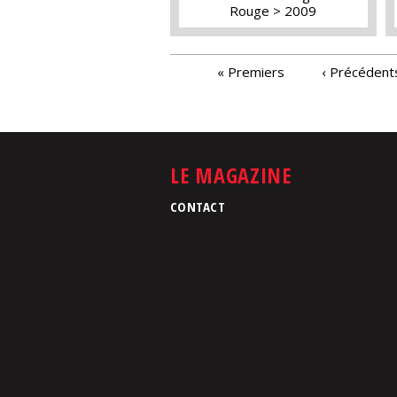
Rouge
2009
PAGES
« Premiers
‹ Précédent
LE MAGAZINE
CONTACT