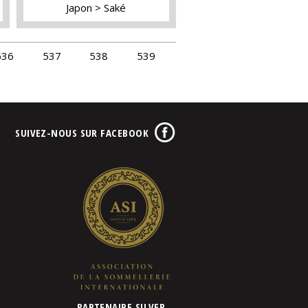
Japon
Saké
536
537
538
539
SUIVEZ-NOUS SUR FACEBOOK
PARTENAIRE SILVER