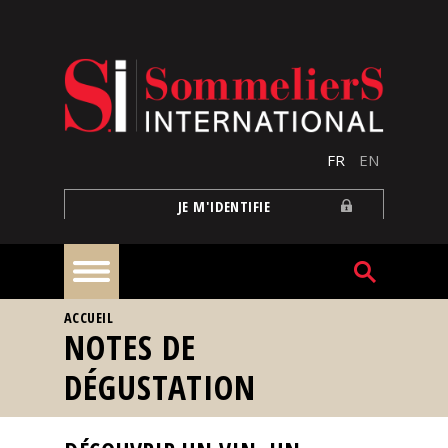
Aller au contenu principal
FR
EN
JE M'IDENTIFIE
VOUS ÊTES ICI
ACCUEIL
À
NOTES DE
la
une
DÉGUSTATION
Reportages