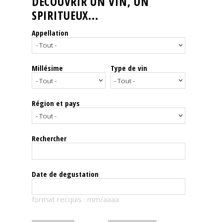
DÉCOUVRIR UN VIN, UN
SPIRITUEUX...
Nos
événements
Appellation
Spiritueux
Millésime
Type de vin
Notes
de
dégustation
Région et pays
Sommelleries
Rechercher
Le
magazine
Date de degustation
Télécharger
format recquis : mm/aaaa
la
Revue