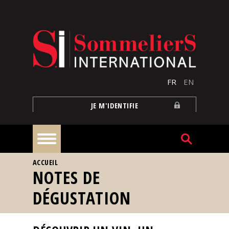
Aller au contenu principal
FR
EN
JE M'IDENTIFIE
VOUS ÊTES ICI
ACCUEIL
À
NOTES DE
la
une
DÉGUSTATION
Reportages