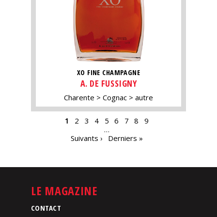
XO FINE CHAMPAGNE
A. DE FUSSIGNY
Charente
Cognac
autre
PAGES
1
2
3
4
5
6
7
8
9
…
Suivants ›
Derniers »
LE MAGAZINE
CONTACT