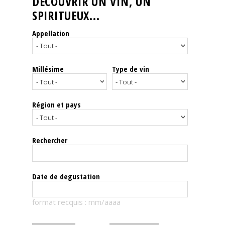
DÉCOUVRIR UN VIN, UN
SPIRITUEUX...
Nos
événements
Appellation
Spiritueux
Millésime
Type de vin
Notes
de
dégustation
Région et pays
Sommelleries
Rechercher
Le
magazine
Date de degustation
Télécharger
format recquis : mm/aaaa
la
Revue