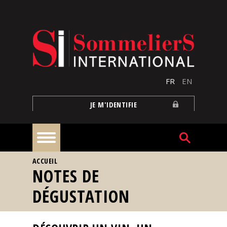
Aller au contenu principal
FR
EN
JE M'IDENTIFIE
VOUS ÊTES ICI
ACCUEIL
À
NOTES DE
la
une
DÉGUSTATION
Reportages