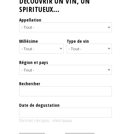
DÉCOUVRIR UN VIN, UN
SPIRITUEUX...
Nos
événements
Appellation
Spiritueux
Millésime
Type de vin
Notes
de
dégustation
Région et pays
Sommelleries
Rechercher
Le
magazine
Date de degustation
Télécharger
format recquis : mm/aaaa
la
Revue