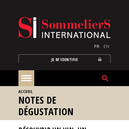
Aller au contenu principal
FR
EN
JE M'IDENTIFIE
VOUS ÊTES ICI
ACCUEIL
À
NOTES DE
la
une
DÉGUSTATION
Reportages