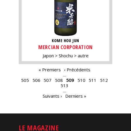
KOME HOU JUN
MERCIAN CORPORATION
Japon
Shochu
autre
PAGES
« Premiers
‹ Précédents
…
505
506
507
508
509
510
511
512
513
…
Suivants ›
Derniers »
LE MAGAZINE