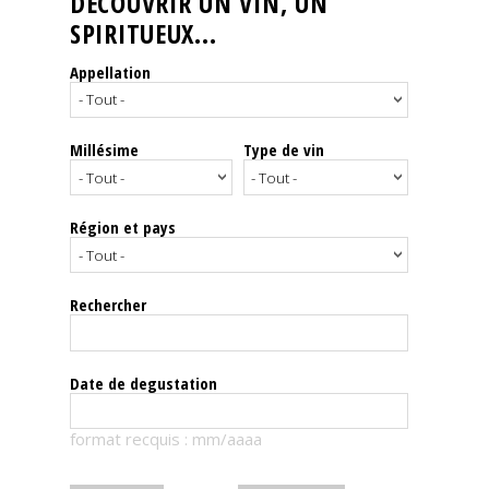
DÉCOUVRIR UN VIN, UN
SPIRITUEUX...
Nos
événements
Appellation
Spiritueux
Millésime
Type de vin
Notes
de
dégustation
Région et pays
Sommelleries
Rechercher
Le
magazine
Date de degustation
Télécharger
format recquis : mm/aaaa
la
Revue