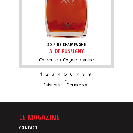
XO FINE CHAMPAGNE
A. DE FUSSIGNY
Charente
Cognac
autre
PAGES
1
2
3
4
5
6
7
8
9
…
Suivants ›
Derniers »
LE MAGAZINE
CONTACT