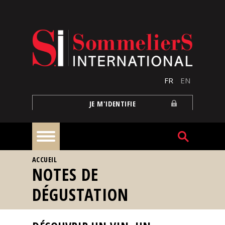
Aller au contenu principal
FR
EN
JE M'IDENTIFIE
VOUS ÊTES ICI
ACCUEIL
À
NOTES DE
la
une
DÉGUSTATION
Reportages