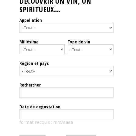
DÉCOUVRIR UN VIN, UN
SPIRITUEUX...
Nos
événements
Appellation
Spiritueux
Millésime
Type de vin
Notes
de
dégustation
Région et pays
Sommelleries
Rechercher
Le
magazine
Date de degustation
Télécharger
format recquis : mm/aaaa
la
Revue