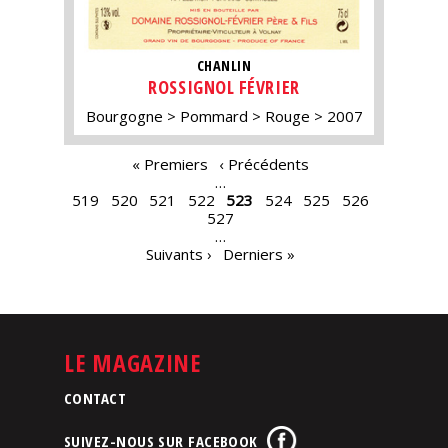
CHANLIN
ROSSIGNOL FÉVRIER
Bourgogne
Pommard
Rouge
2007
PAGES
« Premiers
‹ Précédents
…
519
520
521
522
523
524
525
526
527
…
Suivants ›
Derniers »
LE MAGAZINE
CONTACT
SUIVEZ-NOUS SUR FACEBOOK