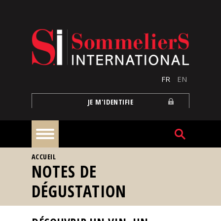
Aller au contenu principal
FR
EN
JE M'IDENTIFIE
VOUS ÊTES ICI
ACCUEIL
À
NOTES DE
la
une
DÉGUSTATION
Reportages