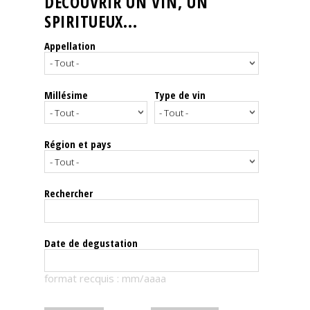
DÉCOUVRIR UN VIN, UN
SPIRITUEUX...
Nos
événements
Appellation
Spiritueux
Millésime
Type de vin
Notes
de
dégustation
Région et pays
Sommelleries
Rechercher
Le
magazine
Date de degustation
Télécharger
format recquis : mm/aaaa
la
Revue