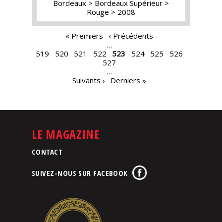
Bordeaux
Bordeaux Supérieur
Rouge
2008
PAGES
« Premiers
‹ Précédents
…
519
520
521
522
523
524
525
526
527
…
Suivants ›
Derniers »
LE MAGAZINE
CONTACT
SUIVEZ-NOUS SUR FACEBOOK