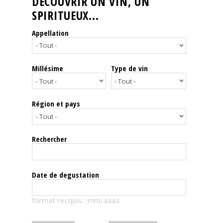
DÉCOUVRIR UN VIN, UN
SPIRITUEUX...
Nos
événements
Appellation
Spiritueux
Millésime
Type de vin
Notes
de
dégustation
Région et pays
Sommelleries
Rechercher
Le
magazine
Date de degustation
Télécharger
format recquis : mm/aaaa
la
Revue