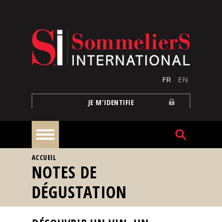
Aller au contenu principal
FR
EN
JE M'IDENTIFIE
VOUS ÊTES ICI
ACCUEIL
À
NOTES DE
la
une
DÉGUSTATION
Reportages