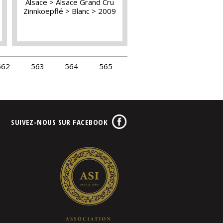
Alsace
Alsace Grand Cru
Zinnkoepflé
Blanc
2009
562
563
564
565
SUIVEZ-NOUS SUR FACEBOOK