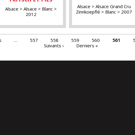
Alsace
Alsace Grand Cru
Alsace
Alsace
Blanc
Zinnkoepflé
Blanc
2007
2012
s
…
557
558
559
560
561
Suivants ›
Derniers »