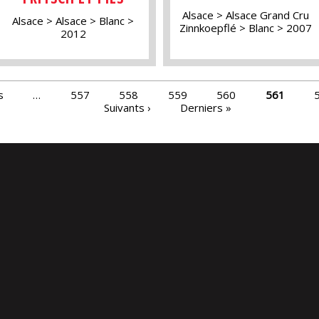
Alsace
Alsace Grand Cru
Alsace
Alsace
Blanc
Zinnkoepflé
Blanc
2007
2012
s
…
557
558
559
560
561
Suivants ›
Derniers »