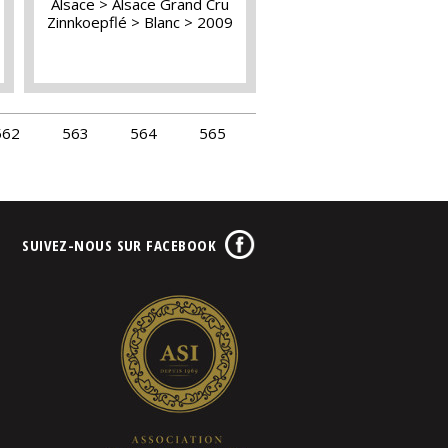
Alsace
Alsace Grand Cru
Zinnkoepflé
Blanc
2009
562
563
564
565
SUIVEZ-NOUS SUR FACEBOOK